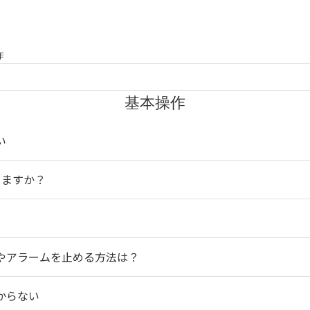
作
基本操作
い
できますか？
設定やアラームを止める方法は？
わからない