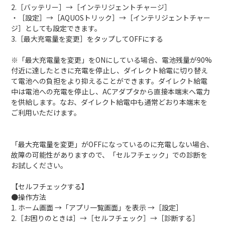
2.［バッテリー］→［インテリジェントチャージ］
・［設定］→［AQUOSトリック］→［インテリジェントチャー
ジ］としても設定できます。
3.［最大充電量を変更］をタップしてOFFにする
※「最大充電量を変更」をONにしている場合、電池残量が90%
付近に達したときに充電を停止し、ダイレクト給電に切り替え
て電池への負担をより抑えることができます。ダイレクト給電
中は電池への充電を停止し、ACアダプタから直接本端末へ電力
を供給します。なお、ダイレクト給電中も通常どおり本端末を
ご利用いただけます。
「最大充電量を変更」がOFFになっているのに充電しない場合、
故障の可能性がありますので、「セルフチェック」での診断を
お試しください。
【セルフチェックする】
●操作方法
1. ホーム画面 →「アプリ一覧画面」を表示 →［設定］
2.［お困りのときは］→［セルフチェック］→［診断する］