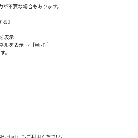
力が不要な場合もあります。
する】
ルを表示
ルを表示 →［Wi-Fi］
ます。
SH-chat
」もご利用ください。