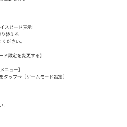
ハイスピード表示］
切り替える
えてください。
ード設定を変更する】
グメニュー］
リをタップ→［ゲームモード設定］
い。