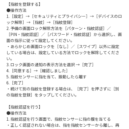
【指紋を登録する】
●操作方法
1.［設定］→［セキュリティとプライバシー］→［デバイスのロ
ック解除］→［指紋］→［指紋登録］
2. 予備の画面ロック解除方法を［パターン・指紋認証］／
［PIN・指紋認証］／［パスワード・指紋認証］から選択し、画
面の指示に従って設定してください。
・あらかじめ画面ロックを［なし］／［スワイプ］以外に設定
している場合は、設定している方法でロックを解除してくださ
い。
3. ロック画面の通知の表示方法を選択 →［完了］
4.［同意する］→［確認しました］
5. 指紋センサーに指を当て、振動したら離す
6.［完了］
・続けて別の指紋を登録する場合は、［完了］を押さずに［別
の指紋を登録］をタップしてください。
【指紋認証を行う】
●操作方法
1. 指紋認証を行う画面で、指紋センサーに指の腹を当てる
・正しく認証されない場合は、指を指紋センサーから離し、再