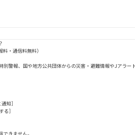
？
報料・通信料無料）
特別警報、国や地方公共団体からの災害・避難情報やJアラー
と通知］
にする］
信できません。