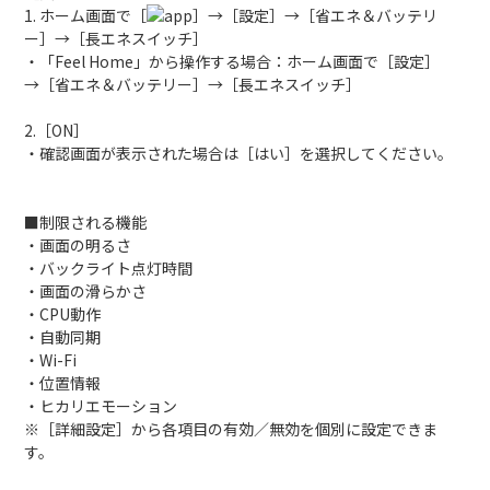
1. ホーム画面で［
］→［設定］→［省エネ＆バッテリ
ー］→［長エネスイッチ］
・「Feel Home」から操作する場合：ホーム画面で［設定］
→［省エネ＆バッテリー］→［長エネスイッチ］
2.［ON］
・確認画面が表示された場合は［はい］を選択してください。
■制限される機能
・画面の明るさ
・バックライト点灯時間
・画面の滑らかさ
・CPU動作
・自動同期
・Wi-Fi
・位置情報
・ヒカリエモーション
※［詳細設定］から各項目の有効／無効を個別に設定できま
す。